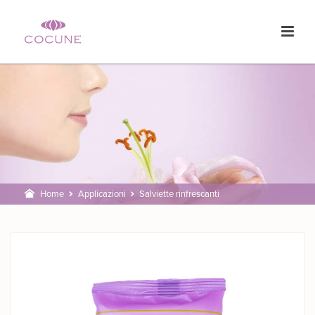
Home
Applicazioni
Salviette rinfrescanti