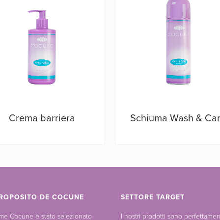
Crema barriera
Schiuma Wash & Ca
ROPOSITO DE COCUNE
SETTORE TARGET
ome Cocune è stato selezionato
I nostri prodotti sono perfettame