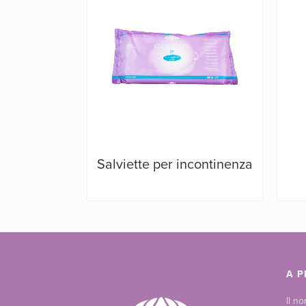
Salviette per incontinenza
A P
Il n