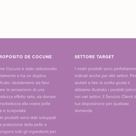
ROPOSITO DE COCUNE
SETTORE TARGET
ome Cocune è stato selezionato
I nostri prodotti sono perfettame
ntamente e ha un duplice
indicati anche per altri settori. Per
ficato: desideriamo sia farvi
aiutarti a fare la scelta giusta ti
are la sensazione di una
abbiamo illustrato i prodotti princi
idezza effetto seta, sia donare
nei vari settori. Il Servizio Clienti 
 morbidezza alla vostra pelle
tua disposizione per qualsiasi
a e screpolata.
domanda.
tri prodotti sono stati sviluppati
la protezione della pelle e
engono tutti gli ingredienti per