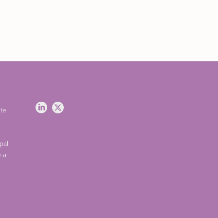
nte
pali
è a