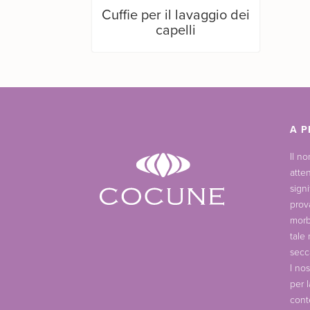
Cuffie per il lavaggio dei
capelli
A P
Il n
atte
signi
prov
morb
tale
secc
I nos
per 
cont